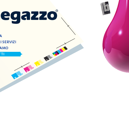
A
I SERVIZI
IAMO
TI