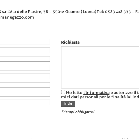
r.l.Via delle Piastre, 38 - 55012 Guamo (Lucca)Tel: 0583 418 333 - Fa
@menegazzo.com
Richiesta
Ho letto
l’informativa
e autorizzo il 
miei dati personali per le finalità ivi in
*Campi obbligatori