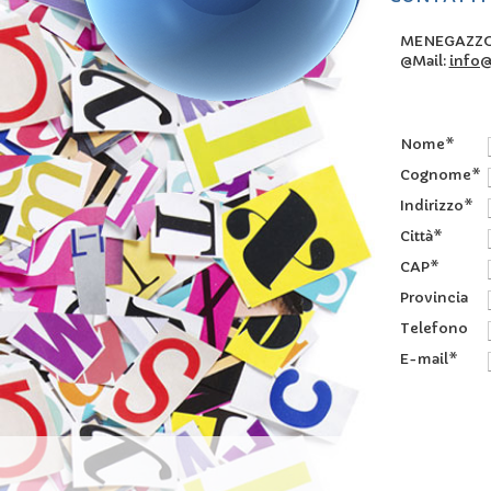
MENEGAZZO s.
@Mail:
info
Nome*
Cognome*
Indirizzo*
Città*
CAP*
Provincia
Telefono
E-mail*